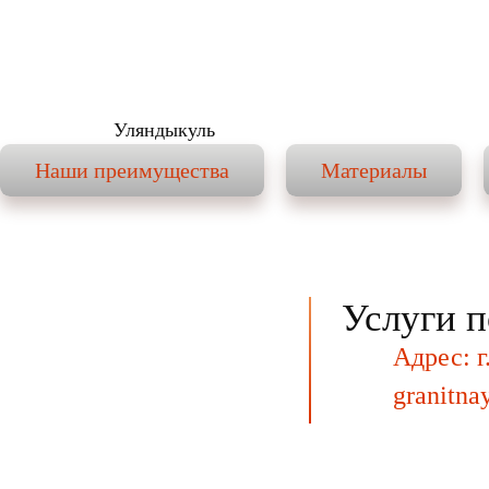
Уляндыкуль
Наши преимущества
Материалы
Услуги п
Адрес: г
granitna