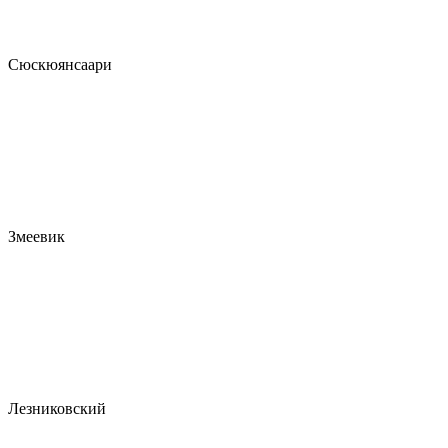
Сюскюянсаари
Змеевик
Лезниковский