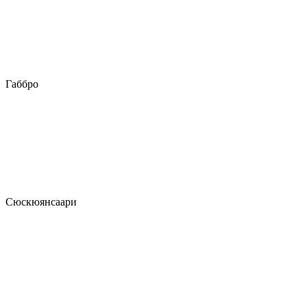
Габбро
Сюскюянсаари