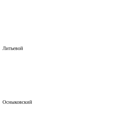
Литьевой
Осныковский