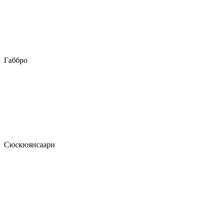
Габбро
Сюскюянсаари