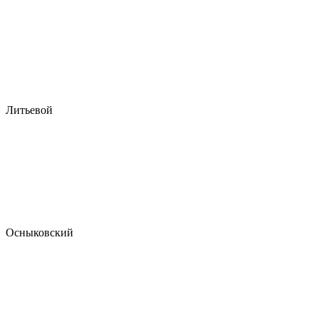
Литьевой
Осныковский