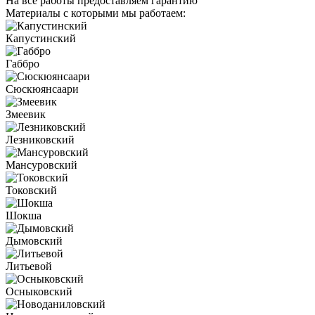
На все работы предоставляем гарантию
Материалы с которыми мы работаем:
Капустинский
Габбро
Сюскюянсаари
Змеевик
Лезниковский
Мансуровский
Токовский
Шокша
Дымовский
Литьевой
Осныковский