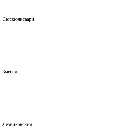
Сюскюянсаари
Змеевик
Лезниковский