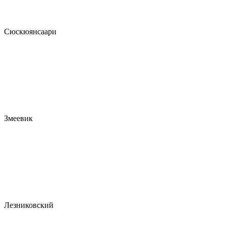
Сюскюянсаари
Змеевик
Лезниковский