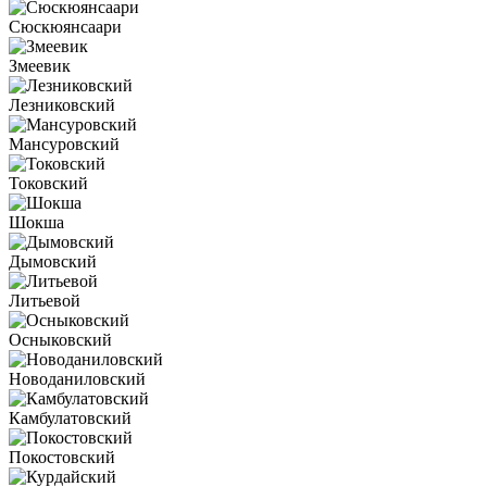
Сюскюянсаари
Змеевик
Лезниковский
Мансуровский
Токовский
Шокша
Дымовский
Литьевой
Осныковский
Новоданиловский
Камбулатовский
Покостовский