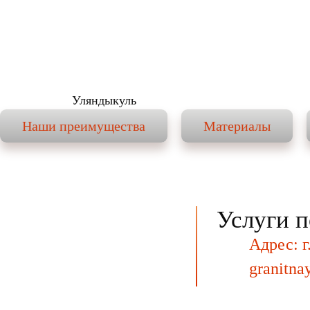
Уляндыкуль
Наши преимущества
Материалы
Услуги п
Адрес: г
granitna