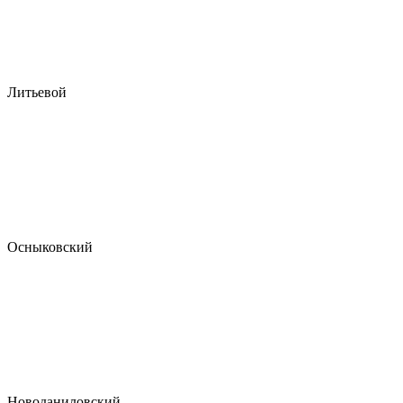
Литьевой
Осныковский
Новоданиловский