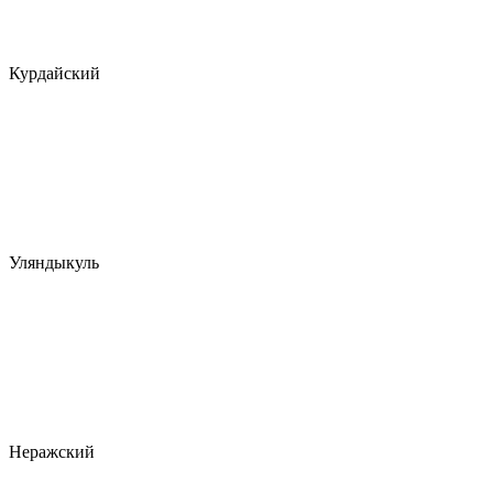
Курдайский
Уляндыкуль
Неражский