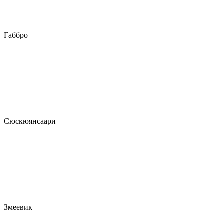
Габбро
Сюскюянсаари
Змеевик