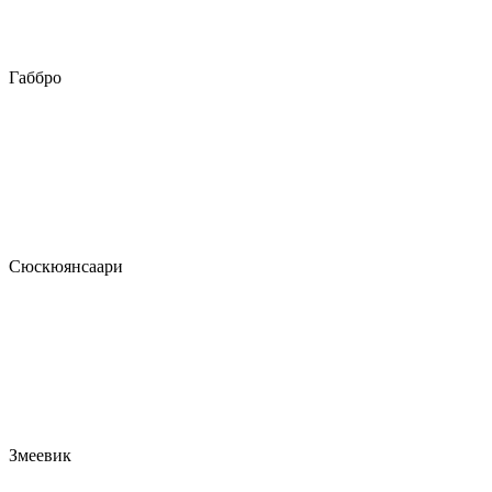
Габбро
Сюскюянсаари
Змеевик