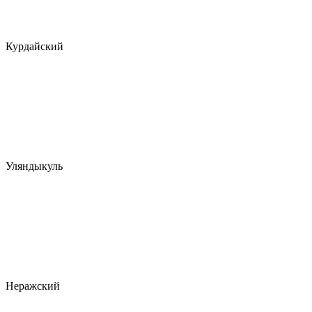
Курдайский
Уляндыкуль
Неражский