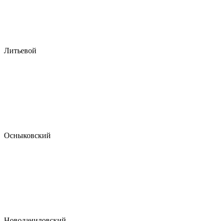
Литьевой
Осныковский
Новоданиловский