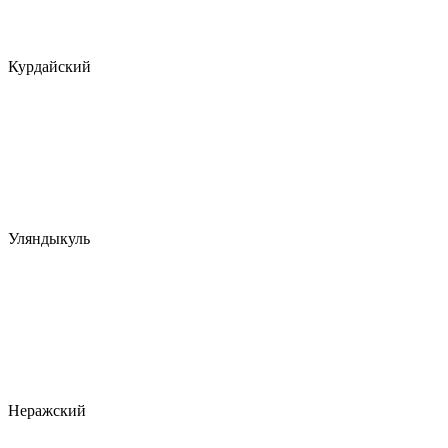
Курдайский
Уляндыкуль
Неражский