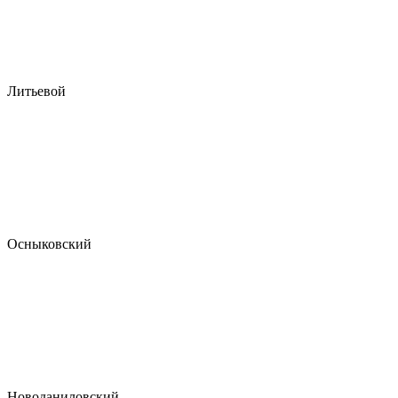
Литьевой
Осныковский
Новоданиловский