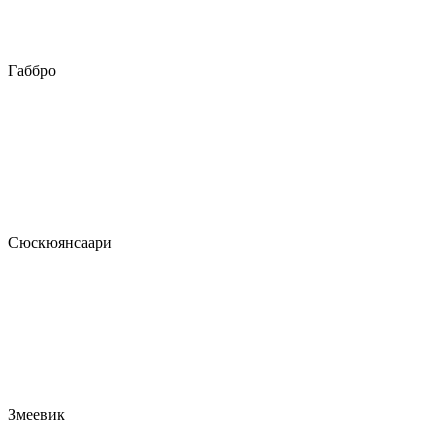
Габбро
Сюскюянсаари
Змеевик