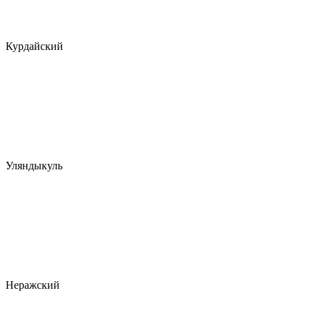
Курдайский
Уляндыкуль
Неражский