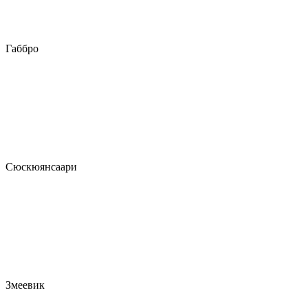
Габбро
Сюскюянсаари
Змеевик