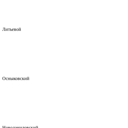
Литьевой
Осныковский
Новоданиловский