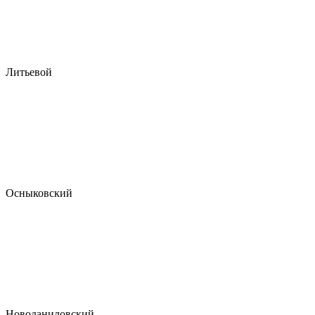
Литьевой
Осныковский
Новоданиловский