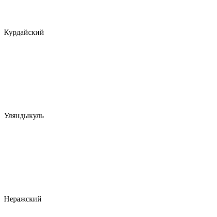
Курдайский
Уляндыкуль
Неражский