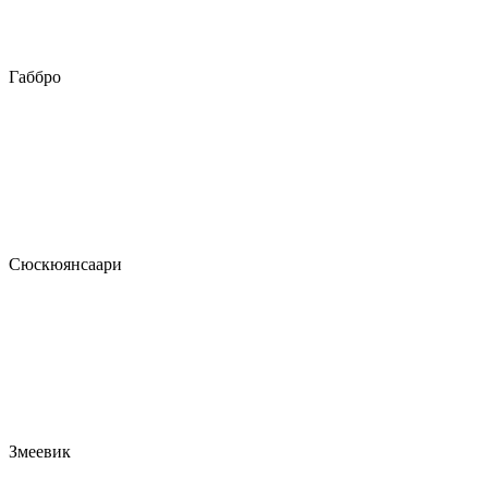
Габбро
Сюскюянсаари
Змеевик