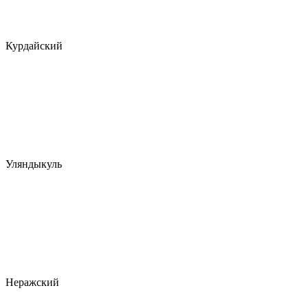
Курдайский
Уляндыкуль
Неражский