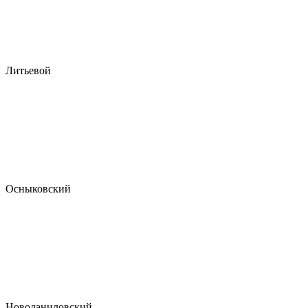
Литьевой
Осныковский
Новоданиловский