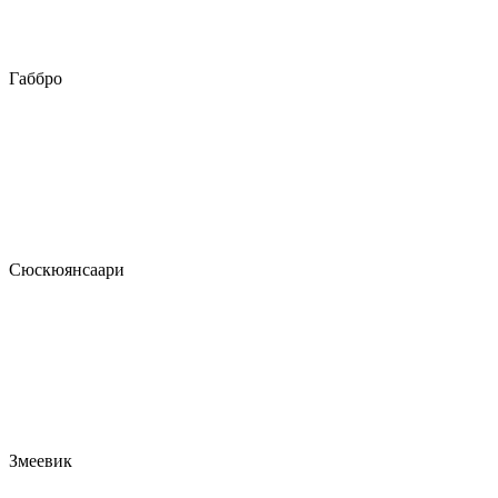
Габбро
Сюскюянсаари
Змеевик