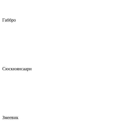
Габбро
Сюскюянсаари
Змеевик