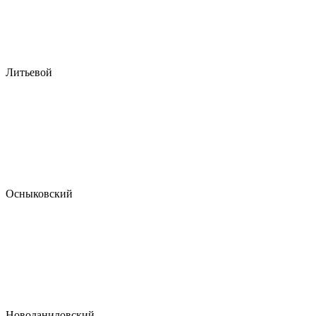
Литьевой
Осныковский
Новоданиловский