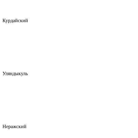
Курдайский
Уляндыкуль
Неражский