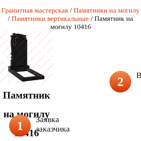
Гранитная мастерская
/
Памятники на могилу
/
Памятники вертикальные
/
Памятник на
могилу 10416
В
2
Памятник
на могилу
Заявка
1
заказчика
10416