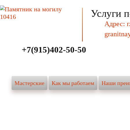
Услуги п
Мастерские
Как мы работаем
На
Адрес: г
granitna
+7(915)402-50-50
Мастерские
Как мы работаем
Наши преи