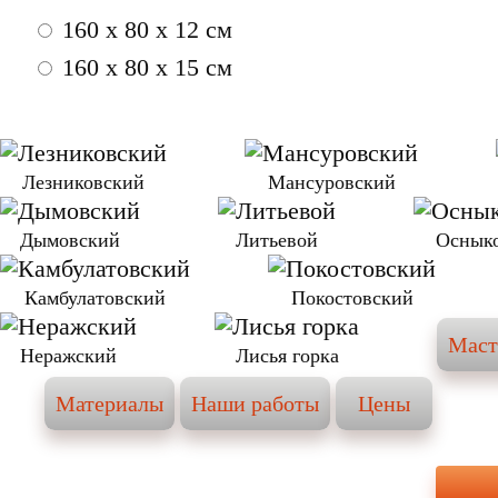
160 x 80 x 12 см
160 x 80 x 15 см
Лезниковский
Мансуровский
Дымовский
Литьевой
Оснык
Камбулатовский
Покостовский
Маст
Неражский
Лисья горка
Материалы
Наши работы
Цены