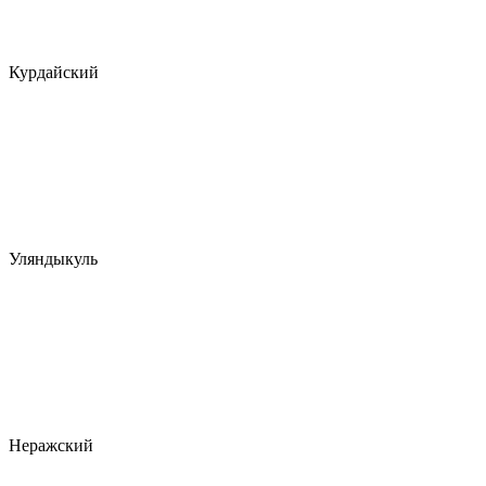
Курдайский
Уляндыкуль
Неражский