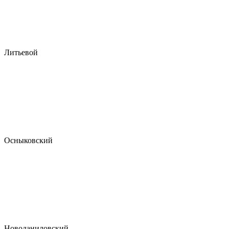
Литьевой
Осныковский
Новоданиловский