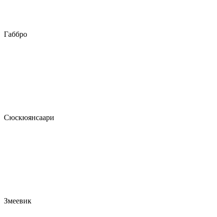
Габбро
Сюскюянсаари
Змеевик