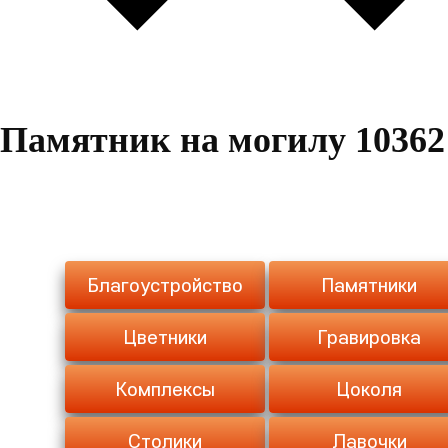
Памятник на могилу 10362
Благоустройство
Памятники
Цветники
Гравировка
Комплексы
Цоколя
Столики
Лавочки