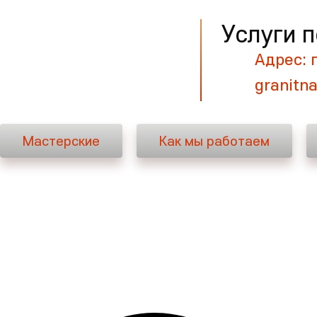
Услуги п
Мастерские
Адрес: 
granitn
Мастерские
Как мы работаем