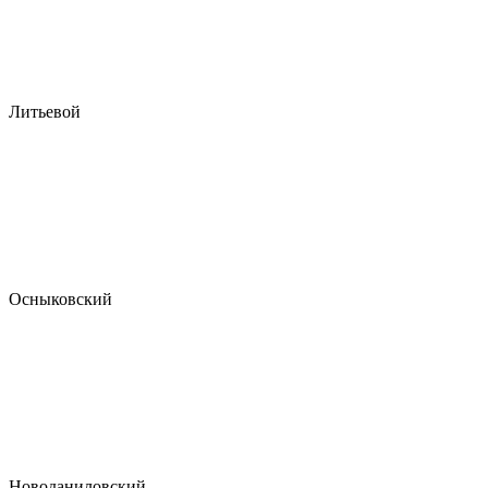
Литьевой
Осныковский
Новоданиловский