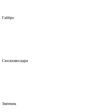
Габбро
Сюскюянсаари
Змеевик