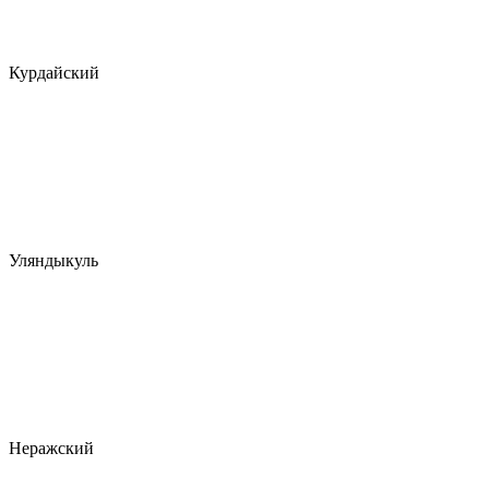
Курдайский
Уляндыкуль
Неражский