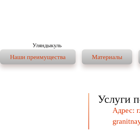
Уляндыкуль
Наши преимущества
Материалы
Услуги п
Адрес: г
granitna