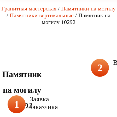
Гранитная мастерская
/
Памятники на могилу
/
Памятники вертикальные
/
Памятник на
могилу 10292
В
2
Памятник
на могилу
Заявка
1
10292
заказчика