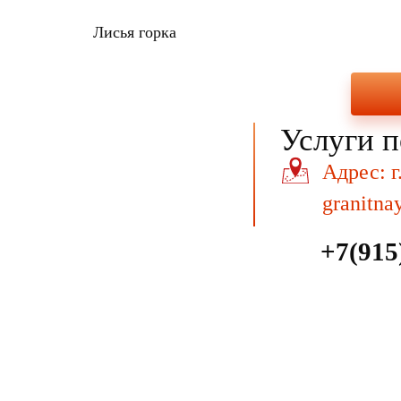
Лисья горка
Услуги п
Адрес: г
granitna
+7(915