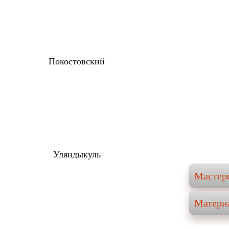
Покостовский
Уляндыкуль
Мастер
Матери