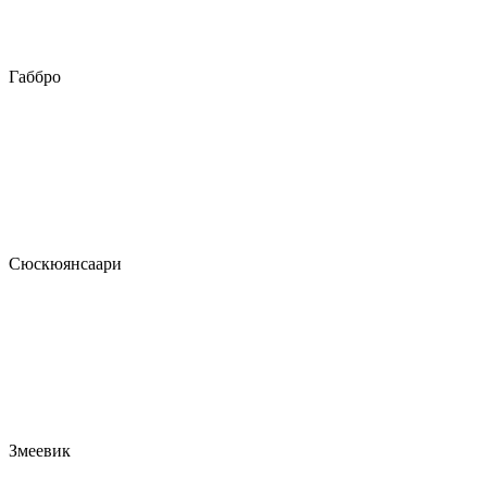
Габбро
Сюскюянсаари
Змеевик