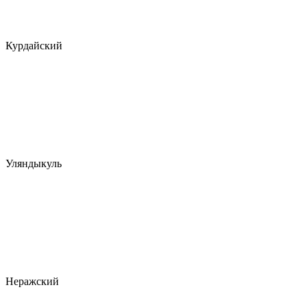
Курдайский
Уляндыкуль
Неражский