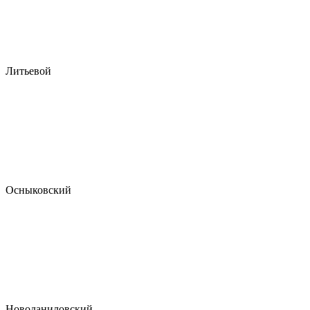
Литьевой
Осныковский
Новоданиловский