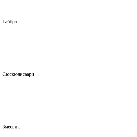
Габбро
Сюскюянсаари
Змеевик