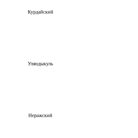
Курдайский
Уляндыкуль
Неражский