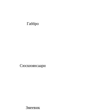
Габбро
Сюскюянсаари
Змеевик