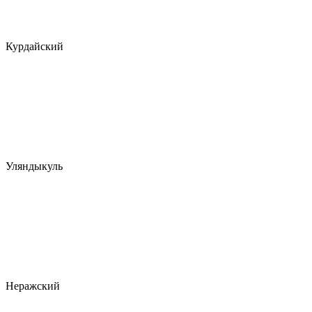
Курдайский
Уляндыкуль
Неражский