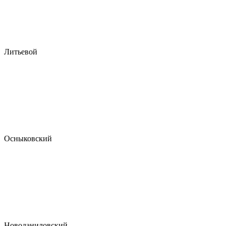
Литьевой
Осныковский
Новоданиловский