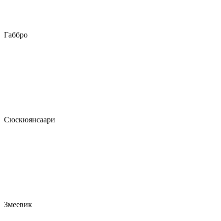
Габбро
Сюскюянсаари
Змеевик