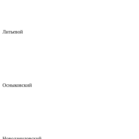
Литьевой
Осныковский
Новоданиловский