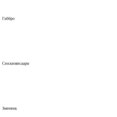
Габбро
Сюскюянсаари
Змеевик