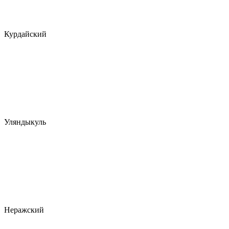
Курдайский
Уляндыкуль
Неражский