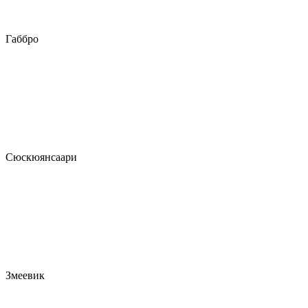
Габбро
Сюскюянсаари
Змеевик