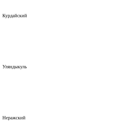
Курдайский
Уляндыкуль
Неражский