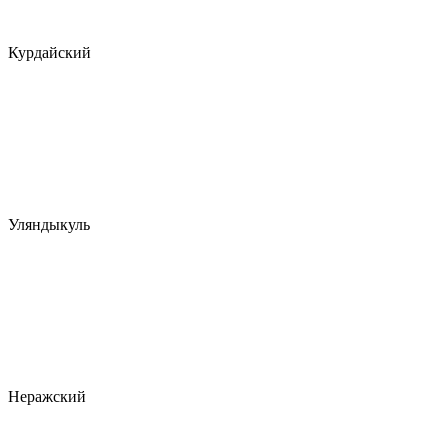
Курдайский
Уляндыкуль
Неражский