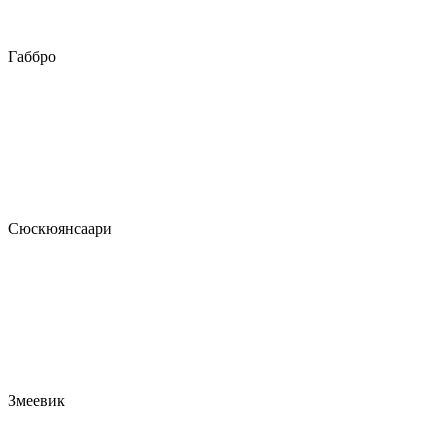
Габбро
Сюскюянсаари
Змеевик