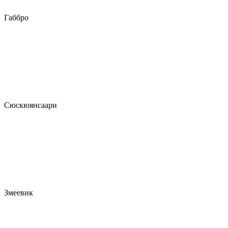
Габбро
Сюскюянсаари
Змеевик