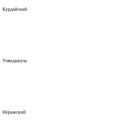
Курдайский
Уляндыкуль
Неражский