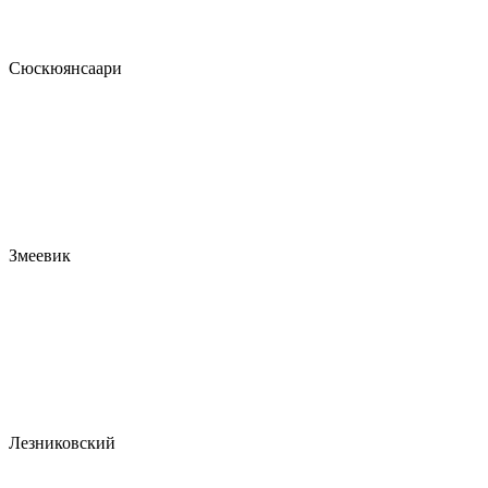
Сюскюянсаари
Змеевик
Лезниковский