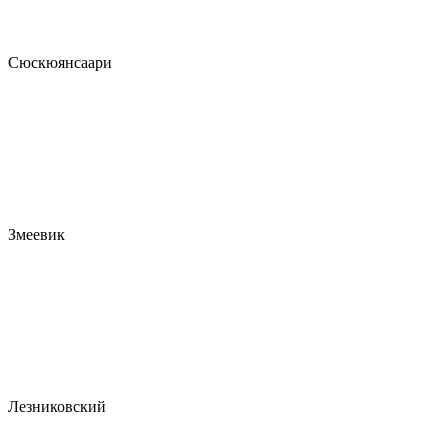
Сюскюянсаари
Змеевик
Лезниковский