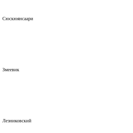
Сюскюянсаари
Змеевик
Лезниковский