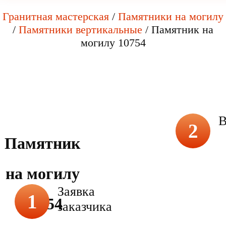
Гранитная мастерская
/
Памятники на могилу
/
Памятники вертикальные
/
Памятник на
могилу 10754
В
2
Памятник
на могилу
Заявка
1
10754
заказчика