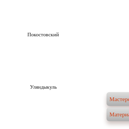
Покостовский
Уляндыкуль
Мастер
Матери