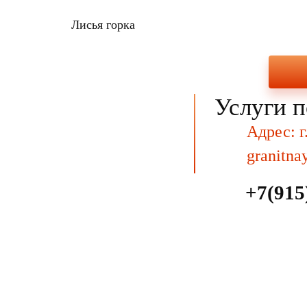
Лисья горка
Услуги п
Адрес: г
granitna
+7(915