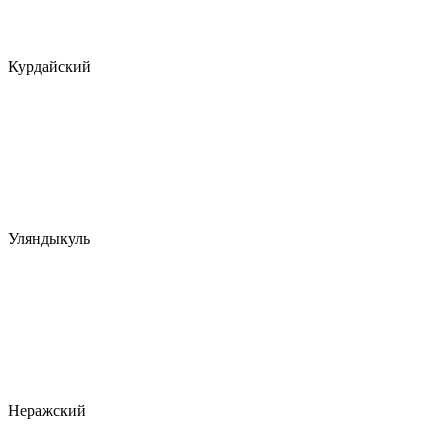
Курдайский
Уляндыкуль
Неражский