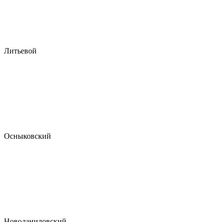
Литьевой
Осныковский
Новоданиловский