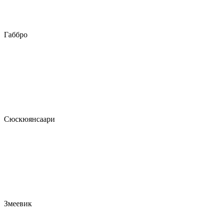
Габбро
Сюскюянсаари
Змеевик