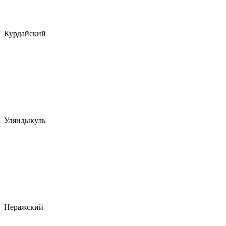
Курдайский
Уляндыкуль
Неражский