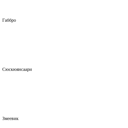
Габбро
Сюскюянсаари
Змеевик