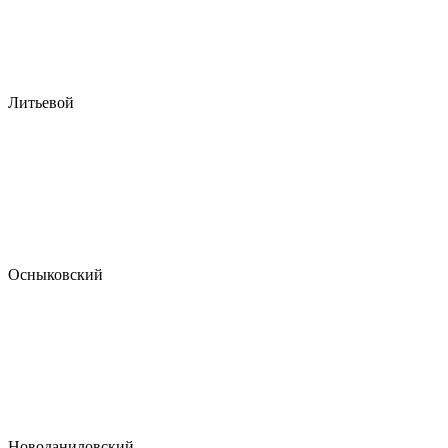
Литьевой
Осныковский
Новоданиловский