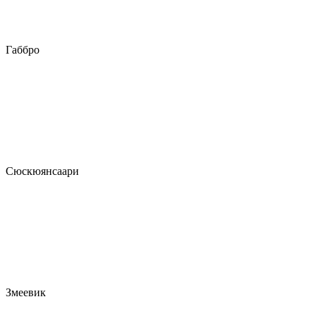
Габбро
Сюскюянсаари
Змеевик