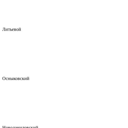
Литьевой
Осныковский
Новоданиловский