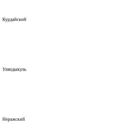
Курдайский
Уляндыкуль
Неражский