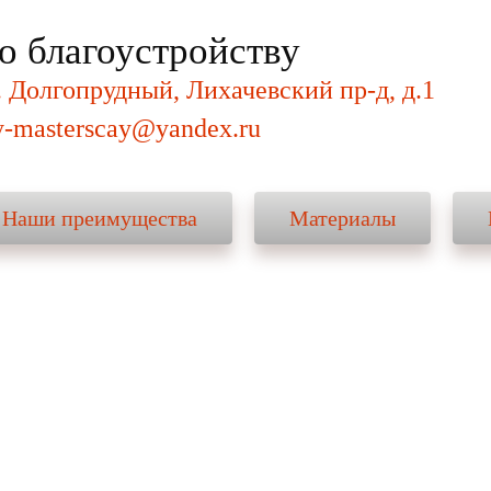
о благоустройству
Как мы работаем
Наши преимущества
Ма
. Долгопрудный, Лихачевский пр-д, д.1
y-masterscay@yandex.ru
Наши преимущества
Материалы