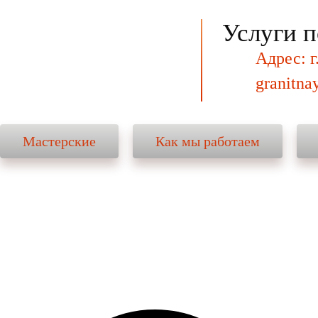
Услуги п
Мастерские
Адрес: г
granitna
Мастерские
Как мы работаем