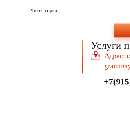
Лисья горка
Услуги п
Адрес: г
granitna
+7(915