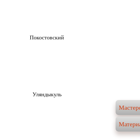
Покостовский
Уляндыкуль
Мастер
Матери