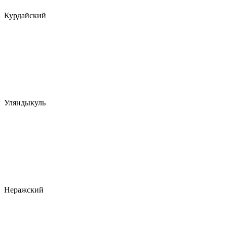
Курдайский
Уляндыкуль
Неражский