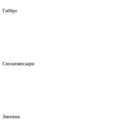
Габбро
Сюскюянсаари
Змеевик